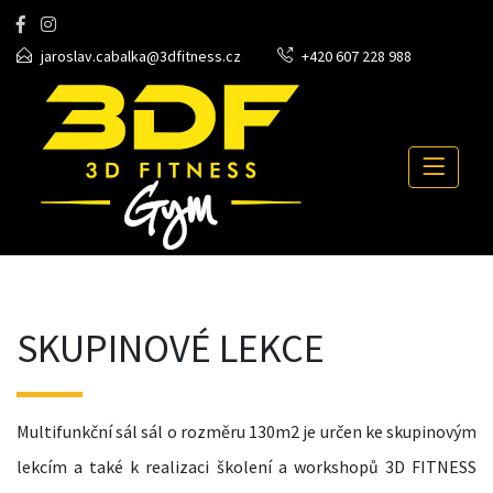
jaroslav.cabalka@3dfitness.cz
+420 607 228 988
SKUPINOVÉ LEKCE
Multifunkční sál sál o rozměru 130m2 je určen ke skupinovým
lekcím a také k realizaci školení a workshopů 3D FITNESS